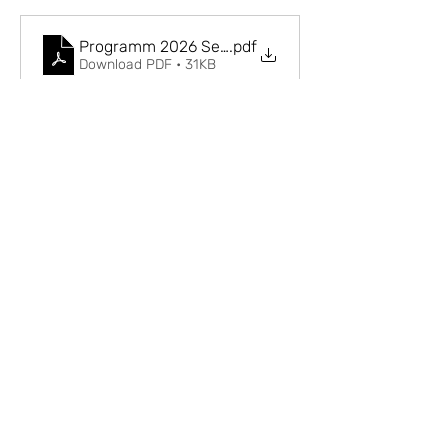
Programm 2026 Seniorentreff Edewecht
.pdf
Download PDF • 31KB
Diese Veranstaltung teilen
Impressum
Datenschut
z
©2024 Gemeinsam für's Ammerland. Alle
Rechte vorbehalten.