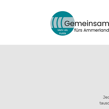
Jed
tausc