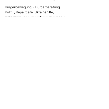
Bürgerbewegung - Bürgerberatung
Politik, Repaircafé, Ukrainehilfe, 
Unterstützung von anderen Vereinen & 
Projekten
Diese Veranstaltung teilen
Impressum
Datenschut
z
©2024 Gemeinsam für's Ammerland. Alle
Rechte vorbehalten.