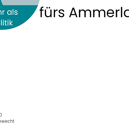
0
dewecht