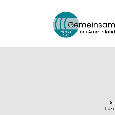
Jed
tausc