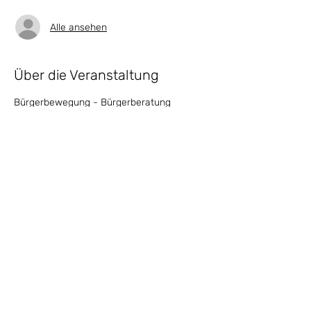
Alle ansehen
Über die Veranstaltung
Bürgerbewegung - Bürgerberatung
Politik, Repaircafé, Ukrainehilfe, 
Unterstützung von anderen Vereinen & 
Projekten
Diese Veranstaltung teilen
Impressum