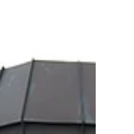
Gegenstände vor dem Wegwerfen bewahren.
Außerdem freuen wir uns über sechs neue
Mitstreiter in unserem Team.